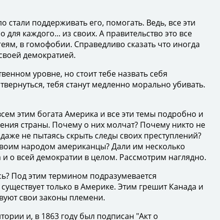
 стали поддерживать его, помогать. Ведь, все эти
ля каждого... из своих. А правительство это все
геям, в гомофобии. Справедливо сказать что иногда
 своей демократией.
венном уровне, но стоит тебе назвать себя
отвернуться, тебя станут медленно морально убивать.
всем этим богата Америка и все эти темы подробно и
ения страны. Почему о них молчат? Почему никто не
 даже не пытаясь скрыть следы своих преступлений?
 своим народом американцы? Дали им несколько
 и о всей демократии в целом. Рассмотрим наглядно.
ась? Под этим термином подразумевается
существует только в Америке. Этим грешит Канада и
твуют свои законы племени.
рии и, в 1863 году был подписан "Акт о