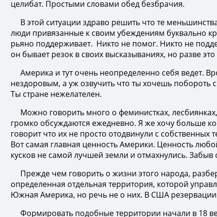
целибат. Простыми словами обед безбрачия.
В этой ситуации здраво решить что те меньшинства, 
люди привязанные к своим убеждениям буквально крич
рьяно поддерживает. Никто не помог. Никто не подде
он бывает резок в своих высказываниях, но разве это
Америка и тут очень неопределенно себя ведет. Врод
нездоровым, а уж озвучить что ты хочешь побороть св
Ты стране нежелателен.
Можно говорить много о феминистках, лесбиянках,, г
громко обсуждаются ежедневно. Я же хочу больше ко
говорит что их не просто отодвинули с собственных 
Вот самая главная ценность Америки. Ценность любо
кусков не самой лучшей земли и отмахнулись. Забыв 
Прежде чем говорить о жизни этого народа, разбере
определенная отдельная территория, которой управл
Южная Америка, но речь не о них. В США резервации 
Формировать подобные территории начали в 18 веке. 