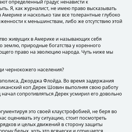
вают определенный градус ненависти к
ыть. Я, как журналист, не имею право высказывать
 Америке и насколько там все толерантные глубоко
женности к меньшинствам, либо же отсутствию этой
тво живущих в Америке и называющих себя
о землю, природные богатства у коренного
еющего право на эволюцию народа. Чуть ниже мы
еди чернокожего населения?
аполиса, Джорджа Флойда. Во время задержания
риканский коп Дерек Шовин выполняя свою работу
д начал сопротивляться Дерек усмирил его довольно
гументируя это своей клаустрофобией, не беря во
ас оценивать эту ситуацию, стоит посмотреть
орядков и целых движений в сторону защиты
рону белых, хоть это всячески и отрицается,