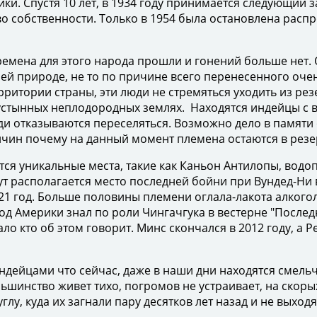
и. Спустя 10 лет, в 1934 году принимается следующий 
о собственности. Только в 1954 была остановлена расп
мена для этого народа прошли и гонений больше нет. О
оей природе, не то по причине всего перенесенного оче
ритории страны, эти люди не стремяться уходить из резе
стынных неплодородных землях. Находятся индейцы с в
и отказываются переселяться. Возможно дело в памяти о
ичин почему на данный момент племена остаются в резер
 уникальные места, такие как Каньон Антилопы, водопад
ут располагается место последней бойни при Вундед-Ни 
21 год. Больше половины племени оглала-лакота алкого
од Америки знал по роли Чингачгука в вестерне "После
ало кто об этом говорит. Минс скончался в 2012 году, а
дейцами что сейчас, даже в наши дни находятся смельч
ьшинство живет тихо, погромов не устраивает, на скорых
глу, куда их загнали пару десятков лет назад и не выходят