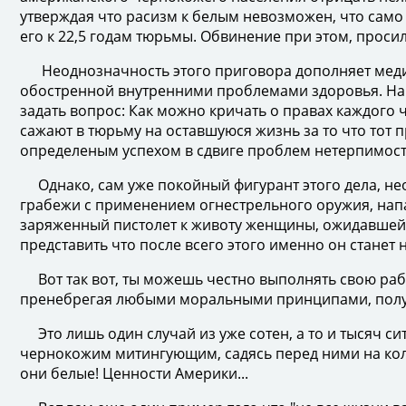
утверждая что расизм к белым невозможен, что само 
его к 22,5 годам тюрьмы. Обвинение при этом, просил
Неоднозначность этого приговора дополняет медицин
обостренной внутренними проблемами здоровья. На с
задать вопрос: Как можно кричать о правах каждого
сажают в тюрьму на оставшуюся жизнь за то что тот п
определеным успехом в сдвиге проблем нетерпимост
Однако, сам уже покойный фигурант этого дела, неод
грабежи с применением огнестрельного оружия, напа
заряженный пистолет к животу женщины, ожидавшей ре
представить что после всего этого именно он стане
Вот так вот, ты можешь честно выполнять свою рабо
пренебрегая любыми моральными принципами, получив 
Это лишь один случай из уже сотен, а то и тысяч с
чернокожим митингующим, садясь перед ними на коле
они белые! Ценности Америки...