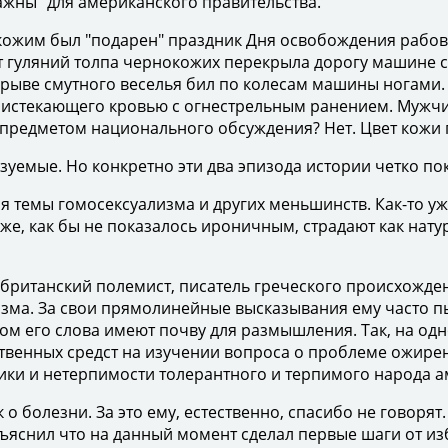
жны" для американского правительства.
им был "подарен" праздник Дня освобождения рабов. Н
т гуляний толпа чернокожих перекрыла дорогу машине с
орыве смутного веселья бил по колесам машины ногами. 
, истекающего кровью с огнестрельным ранением. Мужчин
ия предметом национального обсуждения? Нет. Цвет кожи
емые. Но конкретно эти два эпизода истории четко п
темы гомосексуализма и других меньшинств. Как-то уже
уже, как бы не показалось ироничным, страдают как натур
танский полемист, писатель греческого происхожден
изма. За свои прямолинейные высказывания ему часто пы
гом его слова имеют почву для размышления. Так, на од
венных средст на изучении вопроса о проблеме ожирен
тики и нетерпимости толерантного и терпимого народа а
 болезни. За это ему, естественно, спасибо не говорят
яснил что на данный момент сделал первые шаги от изб