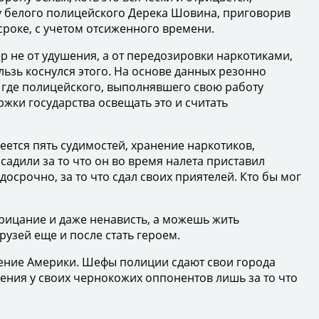
ьбу белого полицейского Дерека Шовина, приговорив
 сроке, с учетом отсиженного времени.
 не от удушения, а от передозировки наркотиками,
ьзь коснулся этого. На основе данных резонно
й где полицейского, выполнявшего свою работу
ржки государства освещать это и считать
еется пять судимостей, хранение наркотиков,
адили за то что он во время налета приставил
осрочно, за то что сдал своих приятелей. Кто бы мог
орицание и даже ненависть, а можешь жить
узей еще и после стать героем.
еление Америки. Шефы полиции сдают свои города
ения у своих чернокожих оппонентов лишь за то что