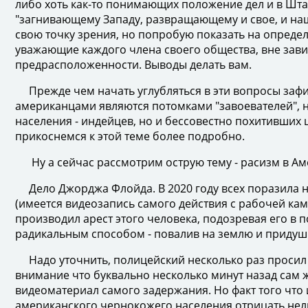
либо хоть как-то понимающих положение дел и в Штат
"загнивающему Западу, развращающему и свое, и наше
свою точку зрения, но попробую показать на опреде
уважающие каждого члена своего общества, вне зави
предрасположенности. Выводы делать вам.
Прежде чем начать углубляться в эти вопросы заф
американцами являются потомками "завоевателей", н
населения - индейцев, но и бессовестно похитивших
прикоснемся к этой теме более подробно.
Ну а сейчас рассмотрим острую тему - расизм в Аме
Дело Джорджа Флойда. В 2020 году всех поразила н
(имеется видеозапись самого действия с рабочей к
производил арест этого человека, подозревая его в 
радикальным способом - повалив на землю и придуш
Надо уточнить, полицейский несколько раз просил з
внимание что буквально несколько минут назад сам ж
видеоматериал самого задержания. Но факт того что
американского чернокожего населения отрицать нельз