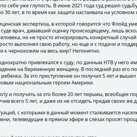
по себе уже глупость. В июне 2021 года суд решил суд
о 30 лет, в то время как защита настаивала на условном
ская экспертиза, в которой говорится что Флойд умер
уде врач, дававший оценку происходящему, лишь вскол
 человека, но не просто игнорировать конкретный случа
росто выполнял свою работу, но еще и с подачи и подде
и к чернокожим на весь мир? Непонятно.
нократно привлекался к суду, по данным НТВ у него им
дение на беременную женщину. В последний раз его пос
бенка. За это преступление он получил 5 лет и вышел д
т новым национальным героем Америки.
ту и получить за это более 20 лет тюрьмы, всеобщее п
всего 5 лет, и даже их не отсидеть предав своих же др
итуаций, с которыми в данный момент сталкивается нас
ни, телеведущие в прямом эфире в слезах просят прощ