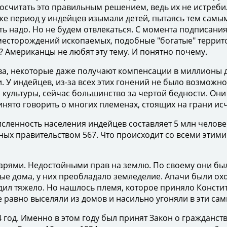
считать это правильным решением, ведь их не истребили
 же период у индейцев изымали детей, пытаясь тем самы
зать надо. Но не будем отвлекаться. С момента подписа
 месторождений ископаемых, подобные "богатые" терри
? Американцы не любят эту тему. И понятно почему.
ва, некоторые даже получают компенсации в миллионы 
. У индейцев, из-за всех этих гонений не было возможн
й культуры, сейчас большинство за чертой бедности. Они
ринято говорить о многих племенах, стоящих на грани ис
енность населения индейцев составляет 5 млн человек.
ных правительством 567. Что происходит со всеми этим
рями. Недостойными прав на землю. По своему они был
е дома, у них преобладало земледелие. Апачи были охо
ил тяжело. Но нашлось племя, которое приняло Констит
се равно выселяли из домов и насильно угоняли в эти са
од. Именно в этом году был принят Закон о гражданстве