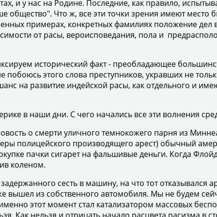
ах, и у нас на Родине. Последние, как правило, испыты
 общество". Что ж, все эти точки зрения имеют место б
ленных примерах, конкретных фамилиях положение дел в
симости от расы, вероисповедания, пола и предрасполо
иксируем исторический факт - преобладающее большинс
е побоюсь этого слова преступников, укравших не тольк
 шанс на развитие индейской расы, как отдельного и им
рике в наши дни. С чего начались все эти волнения ср
овость о смерти уличного темнокожего парня из Минне
амеры полицейского производящего арест) обычный аме
покупке пачки сигарет на фальшивые деньги. Когда Флой
ив коленом.
адержанного сесть в машину, на что тот отказывался ар
е вышел из собственного автомобиля. Мы не будем сейч
 именно этот момент стал катализатором массовых бесп
я. Как нельзя и отрицать начало расцвета расизма в сто