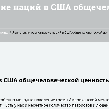
вие наций в США общече
/
фонда
Является ли равноправие наций в США общечеловеческой цен
 в США общечеловеческой ценность
собенно молодые поколение грезят Американской мечтой
ют... Есть у нас и несчетное количество патриотов и люд