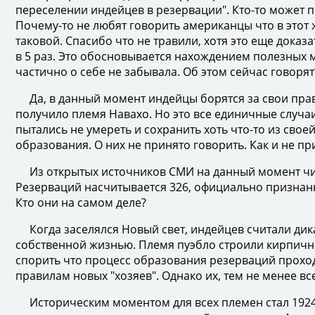
переселении индейцев в резервации". Кто-то может по
Почему-то не любят говорить американцы что в этот
таковой. Спасибо что не травили, хотя это еще дока
в 5 раз. Это обосновывается нахождением полезных
частично о себе не забывала. Об этом сейчас говорят
Да, в данный момент индейцы борятся за свои пра
получило племя Навахо. Но это все единичные случаи
пытались не умереть и сохранить хоть что-то из свое
образования. О них не принято говорить. Как и не п
Из открытых источников СМИ на данный момент числ
Резерваций насчитывается 326, официально признан
Кто они на самом деле?
Когда заселялся Новый свет, индейцев считали дика
собственной жизнью. Племя пуэбло строили кирпичны
спорить что процесс образования резерваций проход
правилам новых "хозяев". Однако их, тем не менее в
Историческим моментом для всех племен стал 1924 г