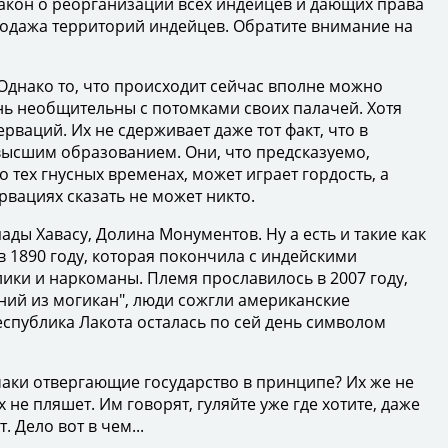
закон о реорганизации всех индейцев и дающих права
родажа территорий индейцев. Обратите внимание на
днако то, что происходит сейчас вполне можно
нь необщительны с потомками своих палачей. Хотя
рваций. Их не сдерживает даже тот факт, что в
ысшим образованием. Они, что предсказуемо,
 тех гнусных временах, может играет гордость, а
вациях сказать не может никто.
ы Хавасу, Долина Монументов. Ну а есть и такие как
в 1890 году, которая покончила с индейскими
лики и наркоманы. Племя прославилось в 2007 году,
дний из могикан", люди сожгли американские
 Республика Лакота осталась по сей день символом
аки отвергающие государство в принципе? Их же не
 не пляшет. Им говорят, гуляйте уже где хотите, даже
. Дело вот в чем...