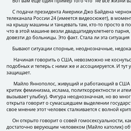
Вот вам еще один пример того что "не все жизни ва
С подачи президента Америки Джо Байдена чернокож
телеканала России 24 (имеется видеосюжет), в момен
на крышу машины и танцевать там, кто-то просто в п
что в этой машине везли двадцатидвухлетнего парня
довезти до больницы. Это факт. Стала ли эта ситуац
Бывают ситуации спорные, неоднозначные, недоказу
Начиная говорить о США, невозможно не коснуться 
подобных и теперь с ними же и ассоциируется. И тут 
защищает.
Майло Яннополос, живущий и работающий в США бри
критик феминизма, ислама, политкорректности и ате
вызывает улыбку). Фигура неоднозначная, но во мно
открыта говорит о сумасшедшем выделении государст
свое мнение этот человек сталкивается с волной кри
Он открыто говорит о совей гомосексуальности, как о
достаточно верующим человеком (Майло католик) объ