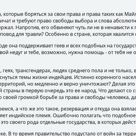
которые боряться за свои права и права таких как Майло
ат и требуют право свободы выбора и слова абсолютно д
ржал. Напротив, его обвиняют чуть ли не в ненависти к 
 повод для травли? Особенно в стране, которая хвалится
е она поддерживает геев и всех подобных на государст
ой недуг и тебе, возможно, нужна помощь - от тебя не 
еях, трансгендерах, людях среднего пола и не только, 
снуться темы жизни индейцев. Истинно коренного насел
территорий, но медленно и верно уничтожают? Делая это
й страны в первую очередь это ее народ. Что делают со
о своей громкой борьбе за права и свободы человека, да
мся, а что же это такое, резервация и откуда она взял
яет индийское племя. Ошибочно полагать что подобное 
это своего рода отдельные государства, в которых дейс
В то время правительство подустало от войн за террито