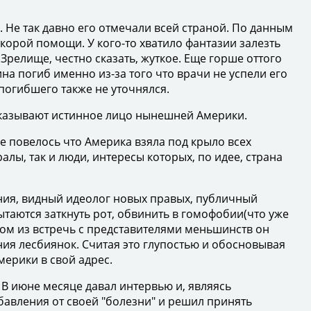
е так давно его отмечали всей страной. По данным
корой помощи. У кого-то хватило фантазии залезть
Зрелище, честно сказать, жуткое. Еще горше оттого
а погиб именно из-за того что врачи не успели его
 погибшего также не уточнялся.
оказывают истинное лицо нынешней Америки.
 повелось что Америка взяла под крыло всех
алы, так и люди, интересы которых, по идее, страна
ия, видный идеолог новых правых, публичный
таются заткнуть рот, обвинить в гомофобии(что уже
ном из встречь с представителями меньшинств он
ия лесбиянок. Считая это глупостью и обосновывая
мерики в свой адрес.
. В июне месяце давал интервью и, являясь
авления от своей "болезни" и решил принять