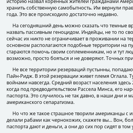
историю назвал коренных жителей гражданами Америк
хранить собственную самобытность. Им вернули прав
года. Это все происходило достаточно недавно.
На сегодняшний день можно сказать что темные вре
назвать пассивным геноцидом. Индейцы, не то по св
сейчас их никто не ограничивает в проживании на тер
основном располагаются подобные территории на пу
стараются помочь своим соплеменникам, но и тут люд
возможно, просто бояться и не доверяют. Точных пр
Не все территории резерваций пустынны, попадаются
Пайн-Ридж. В этой резервации живет племя Оглала. Т
войнами навсегда. Средний возраст населения здесь 
когда под предводительством Рассела Минса, его нар
паспорта. Это случилось не так давно, в наши дни и м
американского сепаратизма.
Но что же такое страшное творили американцы с ин
делали рабами как чернокожих, скажете вы... Вон, бол
паспорта дают и деньги, а они до сих пор сидят в том у