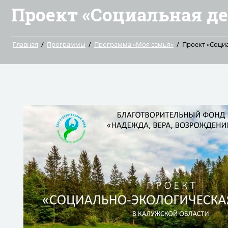
Проект «Социальная д
/
/
/
Главная
Программы
Программа «Моя семья»
Проект «Соци