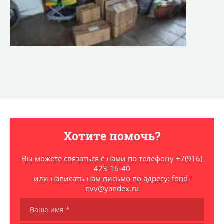
Хотите помочь?
Вы можете связаться с нами по телефону +7(916)
423-16-40
или написать нам письмо по адресу: fond-
nvv@yandex.ru