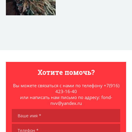
Хотите помочь?
Вы можете связаться с нами по телефону +7(916)
423-16-40
или написать нам письмо по адресу: fond-
nvv@yandex.ru