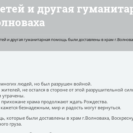
детей и другая гуманит
олноваха
етей и другая гуманитарная помощь были доставлены в храм г.Волнов
 многих людей, но был разрушен войной.
ителей, не остался в стороне от этой разрушительной си
ли утрачены.
и прихожане храма продолжают ждать Рождества.
е кажется безнадежным, мир и радость могут вернуться.
щь, которые были доставлены в храм г.Волноваха, Воскрес
ого груза.