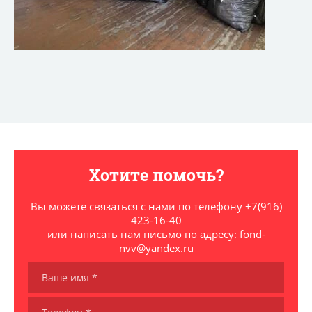
Хотите помочь?
Вы можете связаться с нами по телефону +7(916)
423-16-40
или написать нам письмо по адресу: fond-
nvv@yandex.ru