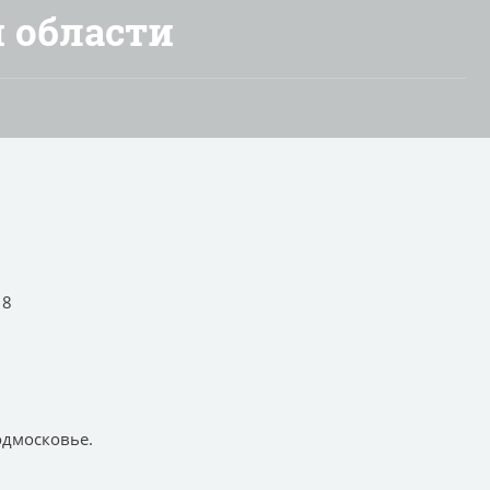
 области
18
одмосковье.